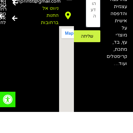
דפו
hprintit@gmail.com
הד
בעי
עצמית
איש
ניווט אל
רחו
והדפסה
מתנ
החנות
איש
אישית
ברחובות
לחג
על
מוצרי
שליחה
עץ, בד,
מתכת,
קריסטלים
ועוד…
פתח סרגל