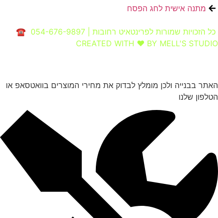
מתנה אישית לחג הפסח
כל הזכויות שמורות לפרינטאיט רחובות | 054-676-9897 ☎
CREATED WITH ❤ BY MELL'S STUDIO​
האתר בבנייה ולכן מומלץ לבדוק את מחירי המוצרים בוואטסאפ או
הטלפון שלנו