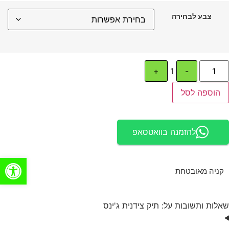
צבע לבחירה
+
1
-
הוספה לסל
להזמנה בוואטסאפ
פתח סרגל
קניה מאובטחת
שאלות ותשובות על: תיק צידנית ג'ינס