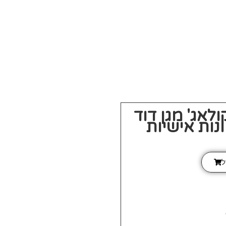
ולאג' מגן דוד
נות אישיות
ל