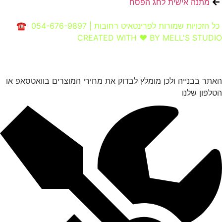
מתנה אישית לחג הפסח
כל הזכויות שמורות לפרינטאיט רחובות | 054-676-9897 ☎
CREATED WITH ❤ BY MELL'S STUDIO​
האתר בבנייה ולכן מומלץ לבדוק את מחירי המוצרים בוואטסאפ או
הטלפון שלנו