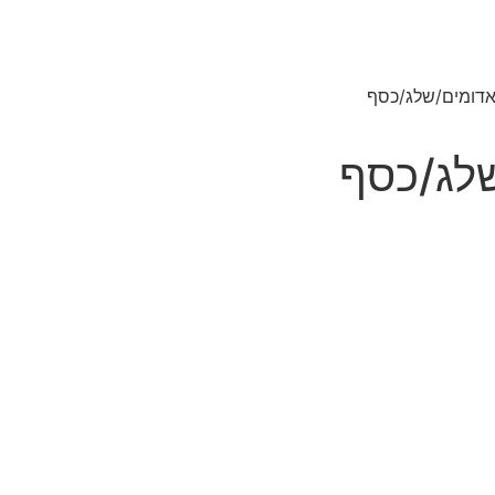
אדומים/שלג/כסף
לג/כסף