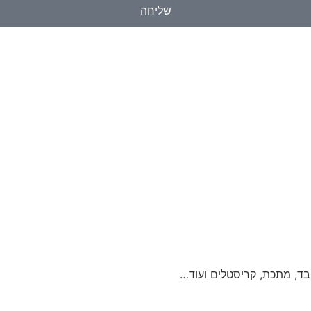
שליחה
בד, מתכת, קריסטלים ועוד…