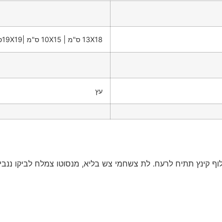
13X18 ס"מ | 10X15 ס"מ |19X19ס"מ | 24X18.5 ס"מ
עץ
וף קינץ תתיח לרעח. לת צשחמי צש בליא, מנסוטו צמלח לביקו ננבי, 